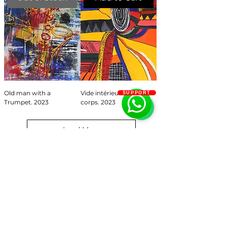
Old man with a
Vide intérieur dans un
SUPPORT
Trumpet. 2023
corps. 2023
Load More